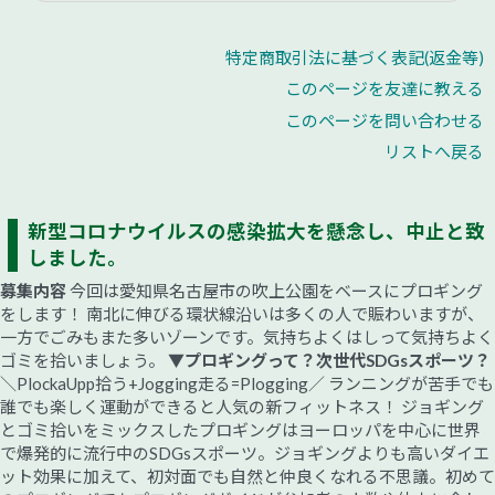
特定商取引法に基づく表記(返金等)
このページを友達に教える
このページを問い合わせる
リストへ戻る
新型コロナウイルスの感染拡大を懸念し、中止と致
しました。
募集内容
今回は愛知県名古屋市の吹上公園をベースにプロギング
をします！ 南北に伸びる環状線沿いは多くの人で賑わいますが、
一方でごみもまた多いゾーンです。気持ちよくはしって気持ちよく
ゴミを拾いましょう。
▼プロギングって？次世代SDGsスポーツ？
＼PlockaUpp拾う+Jogging走る=Plogging／ ランニングが苦手でも
誰でも楽しく運動ができると人気の新フィットネス！ ジョギング
とゴミ拾いをミックスしたプロギングはヨーロッパを中心に世界
で爆発的に流行中のSDGsスポーツ。ジョギングよりも高いダイエ
ット効果に加えて、初対面でも自然と仲良くなれる不思議。初めて