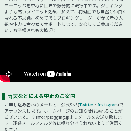
ヨーロッパを中心に世界で爆発的に流行中です。ジョギング
よりも高いダイエット効果に加えて、初対面でも自然と仲良く
なれる不思議。初めてでもプロギングリーダーが参加者の人
数や体力に合わせてサポートします。安心してご参加くださ
い。お子様連れも大歓迎！
雨天などによる中止のご案内
お申し込み者へのメールと、公式SNS(
Twitter
・
instagram
)で
アナウンスします。ホームページのお知らせは遅れることが
ございます。
※info@plogging.jpよりメールをお送り致しま
す。迷惑メールフォルダ等に振り分けられないようご注意く
ださい。