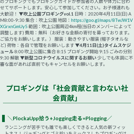
のプロギングでもプロギングガイドが参加者の人数や体力に合わ
せてサポートします。安心して参加してください。お子様連れも
大歓迎！
▼吹上公園プロギングvol.1
日時：2020年4月11日(日) A
M8:00-9:30 集合：吹上公園 地図：
https://goo.gl/maps/8TwJW1V
XGrxnGmUy5
範囲：吹上公園周辺4km程(当日のメンバーによって
調整します) 費用：無料（お好きな金額の寄付を募っております。
ご協力をお願いします。） 服装：動きやすい服装 (帽子タオルな
ど) 荷物：各自で管理をお願いします
▼4月11日(土)タイムスケジ
ュール
8:00 吹上公園に集合 8:15 プロギング開始 9:15 ごみの分別
9:30 解散
▼新型コロナウイルスに関するお願い
少しでも体調に不
審な面があれば直前でもキャンセルをお願いします。
プロギングは「社会貢献と言わない社
会貢献」
＼PlockaUpp拾う+Jogging走る=Plogging／
ランニングが苦手でも誰でも楽しくできると人気の新フィッ
トネス！ ジョギングとゴミ拾いをミックスしたプロギングは