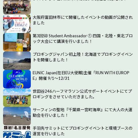
大阪府富田林市にて開催したイベントの動画が公開され
ました
第3回SB Student Ambassador ① 四国・北陸・東北ブロ
ック大会にて講演を行いました！
プロギングジャパン初上陸！北海道でプロギングイベン
トを開催しました！
EUNIC Japan(在日EU大使館)主催「RUN WITH EUROP
E」開催 9/1～12/31
世田谷246ハーフマラソン公式サポートイベントにてプ
ロギングをさせていただきました。
サーフィンの聖地『千葉県一宮町海岸』にて大人の大運
動会を行いました！
手羽先サミットにてプロギングイベントと環境ブースの
運営を行いました