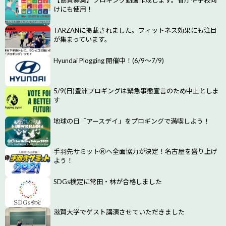
【協賛募集】プロギング動画作成します。省庁や学校向
けにも使用！
TARZANに掲載されました。フィットネス効果にも注目
が集まっています。
Hyundai Plogging 開催中！(6/9～7/9)
5/9(日)豊洲プロギングは緊急事態宣言のため中止としま
す
地球の日「アースデイ」をプロギングで満喫しよう！
手羽先サミットⓇへ全面協力が決定！名古屋を盛り上げ
よう！
SDGs検定に常田・林が合格しました
滋賀大学でゲスト講演させていただきました