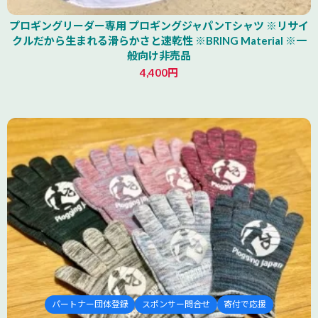
プロギングリーダー専用 プロギングジャパンTシャツ ※リサイ
クルだから生まれる滑らかさと速乾性 ※BRING Material ※一
般向け非売品
4,400円
パートナー団体登録
スポンサー問合せ
寄付で応援