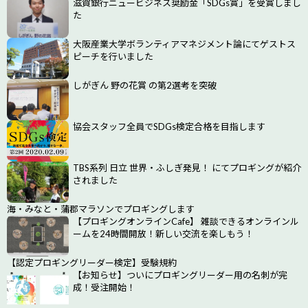
滋賀銀行ニュービジネス奨励金「SDGs賞」を受賞しまし
た
大阪産業大学ボランティアマネジメント論にてゲストス
ピーチを行いました
しがぎん 野の花賞 の第2選考を突破
協会スタッフ全員でSDGs検定合格を目指します
TBS系列 日立 世界・ふしぎ発見！ にてプロギングが紹介
されました
海・みなと・蒲郡マラソンでプロギングします
【プロギングオンラインCafe】 雑談できるオンラインル
ームを24時間開放！新しい交流を楽しもう！
【認定プロギングリーダー検定】受験規約
【お知らせ】ついにプロギングリーダー用の名刺が完
成！受注開始！