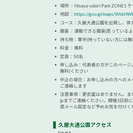
場所 ：Hisaya-odori Park Z
地図 ：
https://goo.gl/maps/Wt6HW
コース：久屋大通公園を出発し、体力
服装 ：運動できる服装(思っている
持ち物：軍手(持っていない方には無料
料金 ：無料
定員：50名
申し込み：代表者の方がこのページ
無料)ください
中止の場合：お申し込みの方へのメール、プロ
ご連絡します
注意事項：更衣室はありません。また貴
jpまでご連絡ください。開催3日
惑メール設定など予めお気を付けく
久屋大通公園アクセス