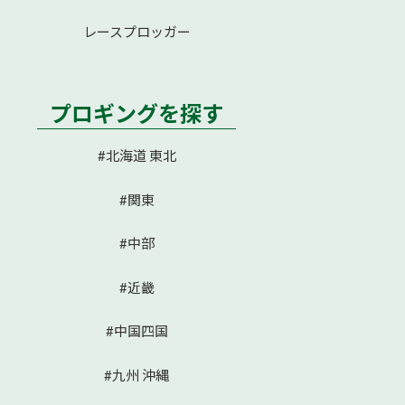
レースプロッガー
プロギングを探す
#北海道 東北
#関東
#中部
#近畿
#中国四国
#九州 沖縄