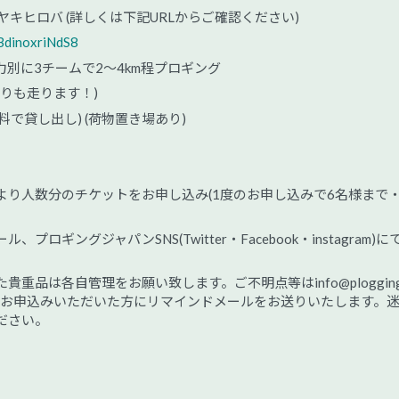
ONE1 ケヤキヒロバ (詳しくは下記URLからご確認ください)
BdinoxriNdS8
別に3チームで2～4km程プロギング
よりも走ります！)
で貸し出し) (荷物置き場あり)
より人数分のチケットをお申し込み(1度のお申し込みで6名様まで
ギングジャパンSNS(Twitter・Facebook・instagram)に
重品は各自管理をお願い致します。ご不明点等はinfo@plogging
前にお申込みいただいた方にリマインドメールをお送りいたします。
ださい。