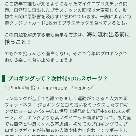
ここ数年で誰もが知るようになったマイクロプラスチック問
題。自然界に流出したプラスチックの回収は大変難しく、動
物や人間に悪影響を及ぼすと言われています。一説によると毎
週クレジットカード1枚分のプラスチックを食べているとも。
海に流れ出る前に
この問題を解決する最も簡単な方法は、
拾うこと！
でもただ拾うんじゃ面白くない。そこで今年はプロギングで
街から楽しく食い止めましょう♪
プロギングって？次世代SDGsスポーツ？
＼PlockaUpp拾う+Jogging走る=Plogging／
ランニングが苦手でも誰でも楽しく運動ができると人気の新
フィットネス！ ジョギングとゴミ拾いをミックスしたプロギ
ングはヨーロッパを中心に世界で爆発的に流行中のSDGsスポ
ーツ。ジョギングよりも高いダイエット効果に加えて、初対面
でも自然と仲良くなれる不思議。初めてのプロギングでもプ
ロギングガイドが参加者の人数や体力に合わせてサポートし