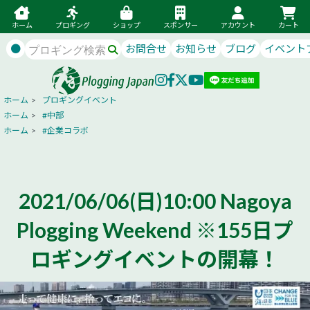
ホーム
プロギング
ショップ
スポンサー
アカウント
カート
●
お問合せ
お知らせ
ブログ
イベント
ホーム
>
プロギングイベント
ホーム
>
#中部
ホーム
>
#企業コラボ
2021/06/06(日)10:00 Nagoya
Plogging Weekend ※155日プ
ロギングイベントの開幕！