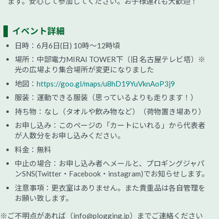
ます。安心して参加してください。お子様連れも大歓迎！
イベント詳細
日時：6月6日(日) 10時～12時頃
場所：中部電力MIRAI TOWER下（旧 名古屋テレビ塔）※
光の広場より集合場所が変更になりました
地図：
https://goo.gl/maps/u8hD19YuVknAoP3j9
服装：運動できる服装（思っているよりも走ります！）
持ち物：なし（タオルや飲み物など）（荷物置き場あり）
お申し込み：このページの「カートにいれる」から代表者
が人数分をお申し込みください。
料金：無料
中止の場合：お申し込み者へメールと、プロギングジャパ
ンSNS(Twitter・Facebook・instagram)でお知らせします。
注意事項：更衣室はありません。また貴重品は各自管理を
お願い致します。
※ご不明点があれば（info@plogging.jp）までご連絡ください