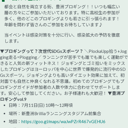
都会と自然を両立する街、豊洲プロギング！！いつも幅広い
層の方々にご参加いただいております。特に高校生の参加が
多く、他のどこのプロギングよりも若さに引っ張られます！
年齢を問わず皆さんのご参加をお待ちしています♪
当イベントは感染対策を十分に行い、感染拡大の予防を徹底
します。
▼プロギングって？次世代SDGsスポーツ？
＼PlockaUpp拾う+Jog
ging走る=Plogging／ ランニングが苦手でも誰でも楽しく運動がで
きると人気の新フィットネス！ ジョギングとゴミ拾いをミックス
したプロギングはヨーロッパを中心に世界で爆発的に流行中のSD
Gsスポーツ。ジョギングよりも高いダイエット効果に加えて、初
対面でも自然と仲良くなれる不思議。初めてのプロギングでもプ
ロギングガイドが参加者の人数や体力に合わせてサポートしま
す。安心して参加してください。お子様連れも大歓迎！
▼豊洲プ
ロギングvol.9
日時：7月11日(日) 10時～12時頃
場所：新豊洲Brilliaランニングスタジアム前集合
地図：
https://goo.gl/maps/waJwPZrR467vGEHU6