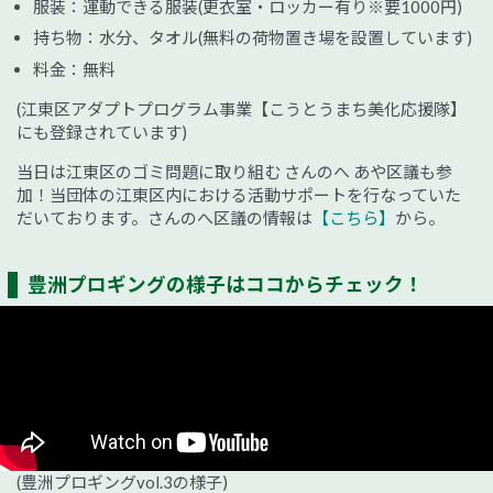
服装：運動できる服装(更衣室・ロッカー有り※要1000円)
持ち物：水分、タオル(無料の荷物置き場を設置しています)
料金：無料
(江東区アダプトプログラム事業【こうとうまち美化応援隊】
にも登録されています)
当日は江東区のゴミ問題に取り組む さんのへ あや区議も参
加！当団体の江東区内における活動サポートを行なっていた
だいております。さんのへ区議の情報は
【こちら】
から。
豊洲プロギングの様子はココからチェック！
(豊洲プロギングvol.3の様子)