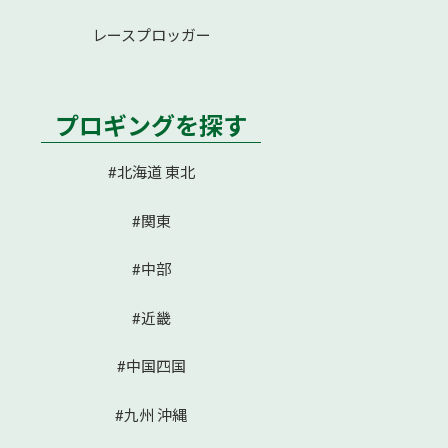
レースプロッガー
プロギングを探す
#北海道 東北
#関東
#中部
#近畿
#中国四国
#九州 沖縄