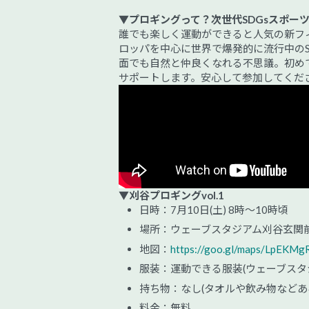
▼プロギングって？次世代SDGsスポー
誰でも楽しく運動ができると人気の新フ
ロッパを中心に世界で爆発的に流行中の
面でも自然と仲良くなれる不思議。初め
サポートします。安心して参加してくだ
▼刈谷プロギングvol.1
日時：7月10日(土) 8時～10時頃
場所：ウェーブスタジアム刈谷玄関前
地図：
https://goo.gl/maps/LpEKMg
服装：運動できる服装(ウェーブスタ
持ち物：なし(タオルや飲み物などあ
料金：無料