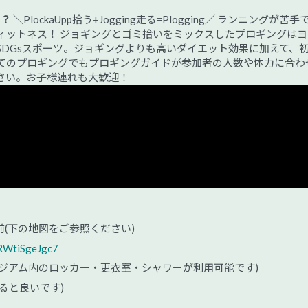
ツ？
＼PlockaUpp拾う+Jogging走る=Plogging／ ランニングが苦手
ィットネス！ ジョギングとゴミ拾いをミックスしたプロギングはヨ
SDGsスポーツ。ジョギングよりも高いダイエット効果に加えて、
てのプロギングでもプロギングガイドが参加者の人数や体力に合わ
さい。お子様連れも大歓迎！
(下の地図をご参照ください)
RWtiSgeJgc7
ジアム内のロッカー・更衣室・シャワーが利用可能です)
ると良いです)