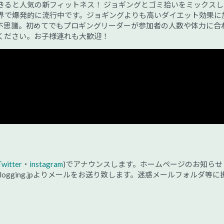
きると人気の新フィットネス！ ジョギングとゴミ拾いをミックスし
界で爆発的に流行中です。ジョギングよりも高いダイエット効果に
不思議。初めてでもプロギングリーダーが参加者の人数や体力に合
ください。お子様連れも大歓迎！
Twitter
・
instagram
)でアナウンスします。ホームページのお知らせ
@plogging.jpよりメールをお送り致します。迷惑メールフォルダ等に