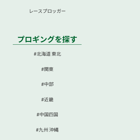
レースプロッガー
プロギングを探す
#北海道 東北
#関東
#中部
#近畿
#中国四国
#九州 沖縄