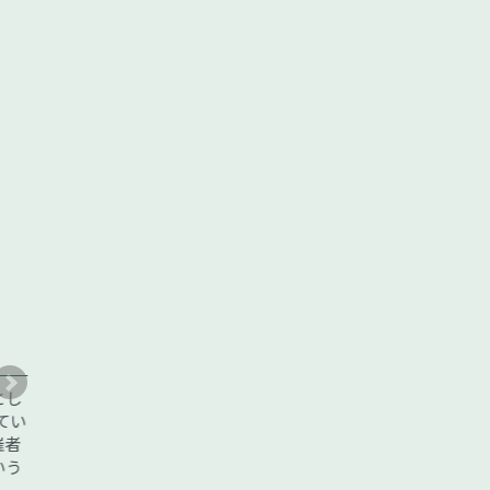
4. 企業や行
一緒に明るい未来を
プロギングに賛同し、協賛していただけるあらゆる企業、行
持つポジティブなメッセージ性により、環境意識の高さ・健
し
様々な方面から企業イメージの向上に繋がります。メディア
い
P・SNS・横断幕などでご紹介
者
う
年間スポンサーの