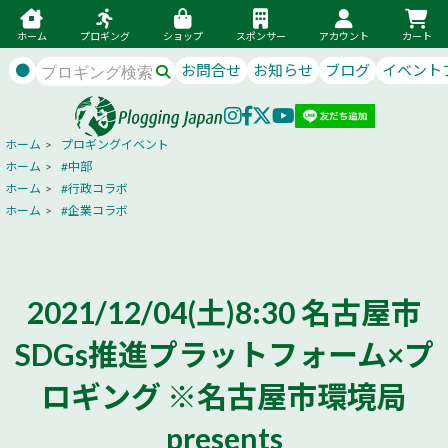
ホーム
プロギング
ショップ
スポンサー
アカウント
カート
●
お問合せ
お知らせ
ブログ
イベント
ホーム
>
プロギングイベント
ホーム
>
#中部
ホーム
>
#行政コラボ
ホーム
>
#企業コラボ
2021/12/04(土)8:30 名古屋市
SDGs推進プラットフォーム×プ
ロギング ※名古屋市環境局
presents