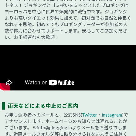
トネス！ ジョギングとゴミ拾いをミックスしたプロギングは
ヨーロッパを中心に世界で爆発的に流行中です。ジョギング
よりも高いダイエット効果に加えて、初対面でも自然と仲良く
なれる不思議。初めてでもプロギングリーダーが参加者の人
数や体力に合わせてサポートします。安心してご参加くださ
い。お子様連れも大歓迎！
雨天などによる中止のご案内
お申し込み者へのメールと、公式SNS(
Twitter
・
instagram
)で
アナウンスします。ホームページのお知らせは遅れることが
ございます。
※info@plogging.jpよりメールをお送り致しま
す。迷惑メールフォルダ等に振り分けられないようご注意く