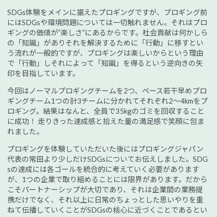
SDGs体験をメインに据えたプロギングですが、プロギング前
にはSDGsや環境問題については一切触れません。それはプロ
ギングの価値が”楽しさ”にあるからです。社会貢献は何かしら
の「知識」がありそれを解決するために「行動」に移すとい
う流れが一般的ですが、プロギングは楽しいからという理由
で「行動」しそれによって「知識」を得るという逆向きの矢
印を目指しています。
今回はノーマルプロギングチームを2つ、ペース若干早めプロ
ギングチーム1つの計3チームに分かれてそれぞれ2～4kmをプ
ロギング。結果はなんと、全員で35kgのゴミを回収すること
に成功！ 走りきった達成感と拾えた量の満足感で笑顔に包ま
れました。
プロギングを体験していただいた後にはプロギングジャパン
代表の常田より少しだけSDGsについてお伝えしました。SDG
sの達成には各ゴールを統合的に考えていく必要があります
が、1つの企業で取り組めることには限界があります。だから
こそパートナーシップが大切であり、それは企業間の業務提
携だけでなく、それ以上に日常のちょっとした思いやりを重
ねて伝播していくことがSDGsの核心に近づくことであるとい