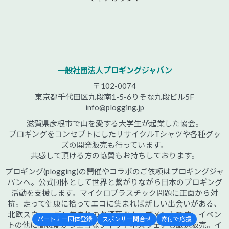
一般社団法人プロギングジャパン
〒102-0074
東京都千代田区九段南1-5-6りそな九段ビル5F
info@plogging.jp
滋賀県彦根市で山を愛する大学生が起業した協会。
プロギングをコンセプトにしたリサイクルTシャツや各種グッ
ズの開発販売も行っています。
共感して頂ける方の協賛もお持ちしております。
プロギング(plogging)の開催やコラボのご依頼はプロギングジャ
パンへ。公式団体として世界と繋がりながら日本のプロギング
活動を支援します。マイクロプラスチック問題に正面から対
抗。走って健康に拾ってエコに集まれば新しい出会いがある、
北欧スウェーデン生まれのお洒落なムーブメントです。イベン
パートナー団体登録
スポンサー問合せ
寄付で応援
トの他に高機能かつエコなフィットネスウェアも厳選販売。イ