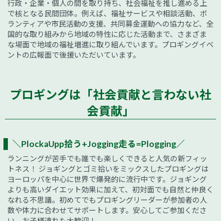
行政・企業・個人の間を取り持ち、社会福祉を推し進める上
で核となる民間団体。例えば、福祉サービスや相談活動、ボ
ランティアや市民活動の支援、共同募金運動への協力など、全
国的な取り組みから地域の特性に応じた活動まで、さまざま
な場面で地域の福祉増進に取り組んでいます。プロギングイベ
ントの広報面で後援いただいています。
プロギングは「社会貢献と言わない社
会貢献」
＼PlockaUpp拾う+Jogging走る=Plogging／
ランニングが苦手でも誰でも楽しくできると人気の新フィッ
トネス！ ジョギングとゴミ拾いをミックスしたプロギングは
ヨーロッパを中心に世界で爆発的に流行中です。ジョギング
よりも高いダイエット効果に加えて、初対面でも自然と仲良く
なれる不思議。初めてでもプロギングリーダーが参加者の人
数や体力に合わせてサポートします。安心してご参加くださ
い。お子様連れも大歓迎！