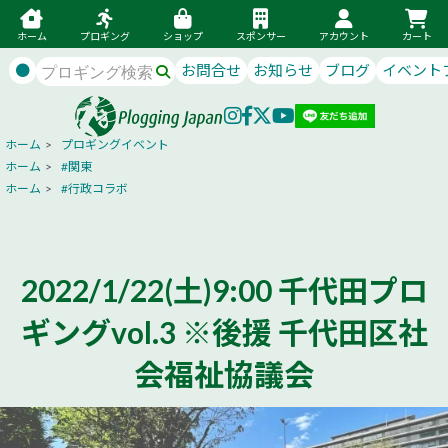
ホーム
プロギング
ショップ
スポンサー
アカウント
カート
●
お問合せ
お知らせ
ブログ
イベント
ホーム
>
プロギングイベント
ホーム
>
#関東
ホーム
>
#行政コラボ
2022/1/22(土)9:00 千代田プロ
ギングvol.3 ※後援 千代田区社
会福祉協議会