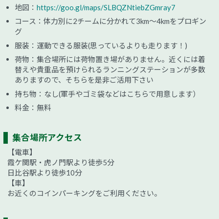
地図：
https://goo.gl/maps/SLBQZNtiebZGmray7
コース：体力別に2チームに分かれて3km～4kmをプロギン
グ
服装：運動できる服装(思っているよりも走ります！)
荷物：集合場所には荷物置き場がありません。近くには着
替えや貴重品を預けられるランニングステーションが多数
ありますので、そちらを是非ご活用下さい
持ち物：なし(軍手やゴミ袋などはこちらで用意します）
料金：無料
集合場所アクセス
【電車】
霞ケ関駅・虎ノ門駅より徒歩5分
日比谷駅より徒歩10分
【車】
お近くのコインパーキングをご利用ください。