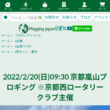
ホーム
プロギング
ショップ
スポンサー
アカウント
カート
●
お問合せ
お知らせ
ブログ
イベント
ホーム
>
プロギングイベント
ホーム
>
#近畿
ホーム
>
#企業コラボ
ホーム
>
#町おこし・観光
2022/2/20(日)09:30 京都嵐山プ
ロギング ※京都西ロータリー
クラブ主催