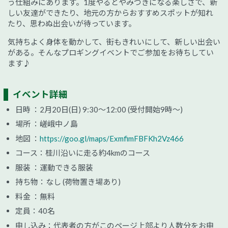
う仕組みにあります。1度やるとやみつきになる楽しさで、新
しい友達ができたり、地元の方からおすすめスポットが知れ
たり、思わぬ出会いが待っています。
気持ちよく身体を動かして、街もきれいにして、新しい出会い
がある。そんなプロギングイベントでご参加をお待ちしてい
ます♪
イベント詳細
日時 ：2月20日(日) 9:30～12:00 (受付開始9時～)
場所 ：嵯峨中ノ島
地図 ：
https://goo.gl/maps/ExmfimFBFKh2Vz466
コース：桂川沿いに走る約4kmのコース
服装 ：運動できる服装
持ち物：なし (荷物置き場あり)
料金 ：無料
定員：40名
申し込み：代表者の方がこのページ上部より人数分をお申