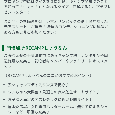
プロギング中にはクイズを３問出題。キャンプや環境のこと
を知って「へぇ～！」となれるクイズに正解すると、プチプレ
ゼントを進呈！
また今回の準備運動は「東京オリンピックの選手候補だった
元アスリート」が担当！ 身体のコンディショニングに興味が
ある方も是非ご参加ください！
開催場所 RECAMPしょうなん
温暖な気候の千葉県柏市にあるキャンプ場！レンタル品や周
辺施設も充実し、初心者キャンパーやファミリーにオススメ
です
《RECAMPしょうなんのココがおすすめポイント》
広々キャンプディスタンスで安心♪
ワンちゃん大興奮！見通しの良い芝生オートサイト♪
お子様大満足のアスレチックに近い林間サイト♪
温水炊事場、女性専用パウダールーム、無料で使えるシャ
ワーなど、設備も充実♪