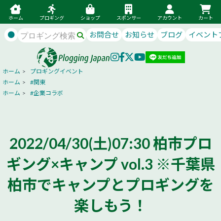
ホーム
プロギング
ショップ
スポンサー
アカウント
カート
●
お問合せ
お知らせ
ブログ
イベント
ホーム
>
プロギングイベント
ホーム
>
#関東
ホーム
>
#企業コラボ
2022/04/30(土)07:30 柏市プロ
ギング×キャンプ vol.3 ※千葉県
柏市でキャンプとプロギングを
楽しもう！