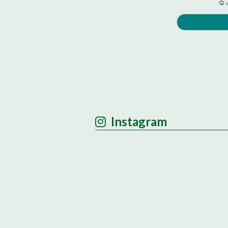
！
る
Instagram