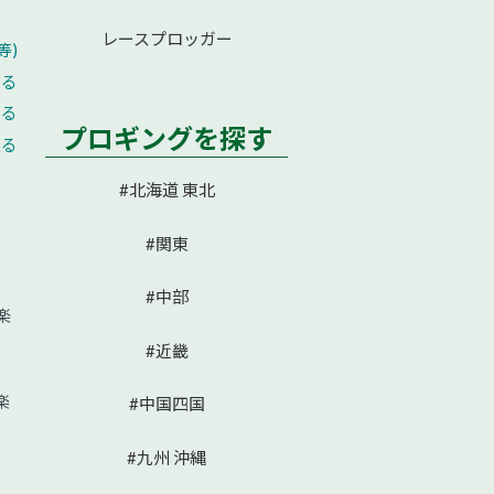
レースプロッガー
等)
える
せる
プロギングを探す
戻る
#北海道 東北
#関東
#中部
楽
#近畿
楽
#中国四国
#九州 沖縄