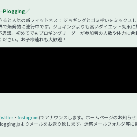
=Plogging／
きると人気の新フィットネス！ ジョギングとゴミ拾いをミックスし
界で爆発的に流行中です。ジョギングよりも高いダイエット効果に
不思議。初めてでもプロギングリーダーが参加者の人数や体力に合
ください。お子様連れも大歓迎！
Twitter
・
instagram
)でアナウンスします。ホームページのお知らせ
@plogging.jpよりメールをお送り致します。迷惑メールフォルダ等に