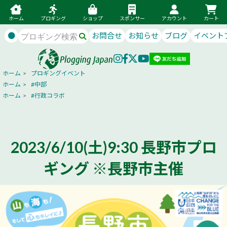
ホーム
プロギング
ショップ
スポンサー
アカウント
カート
●
お問合せ
お知らせ
ブログ
イベント
ホーム
>
プロギングイベント
ホーム
>
#中部
ホーム
>
#行政コラボ
2023/6/10(土)9:30 長野市プロ
ギング ※長野市主催