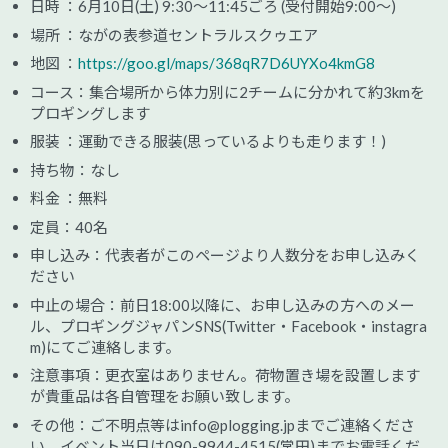
日時 ：6月10日(土) 9:30～11:45ごろ (受付開始9:00～)
場所 ：ながの表参道セントラルスクゥエア
地図 ：
https://goo.gl/maps/368qR7D6UYXo4kmG8
コース：集合場所から体力別に2チームに分かれて約3kmを
プロギングします
服装 ：運動できる服装(思っているよりも走ります！)
持ち物：なし
料金 ：無料
定員：40名
申し込み：代表者がこのページより人数分をお申し込みく
ださい
中止の場合：前日18:00以降に、お申し込みの方へのメー
ル、プロギングジャパンSNS(Twitter・Facebook・instagra
m)にてご連絡します。
注意事項：更衣室はありません。荷物置き場を設置します
が貴重品は各自管理をお願い致します。
その他：ご不明点等はinfo@plogging.jpまでご連絡くださ
い。イベント当日は090-9944-4515(常田)までお電話くだ