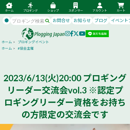
ホーム
プロギング
ショップ
スポンサー
アカウント
カート
●
お問合せ
お知らせ
ブログ
イベント
ホーム
>
プロギングイベント
ホーム
>
#協会主催
2023/6/13(火)20:00 プロギング
リーダー交流会vol.3 ※認定プ
ロギングリーダー資格をお持ち
の方限定の交流会です