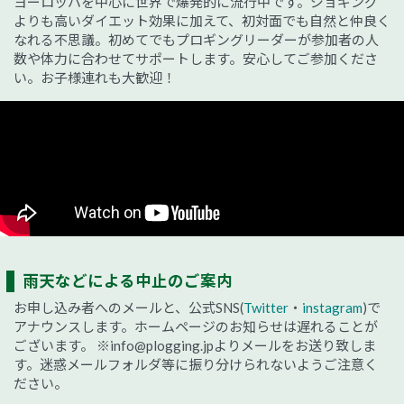
ヨーロッパを中心に世界で爆発的に流行中です。ジョギング
よりも高いダイエット効果に加えて、初対面でも自然と仲良く
なれる不思議。初めてでもプロギングリーダーが参加者の人
数や体力に合わせてサポートします。安心してご参加くださ
い。お子様連れも大歓迎！
雨天などによる中止のご案内
お申し込み者へのメールと、公式SNS(
Twitter
・
instagram
)で
アナウンスします。ホームページのお知らせは遅れることが
ございます。
※info@plogging.jpよりメールをお送り致しま
す。迷惑メールフォルダ等に振り分けられないようご注意く
ださい。