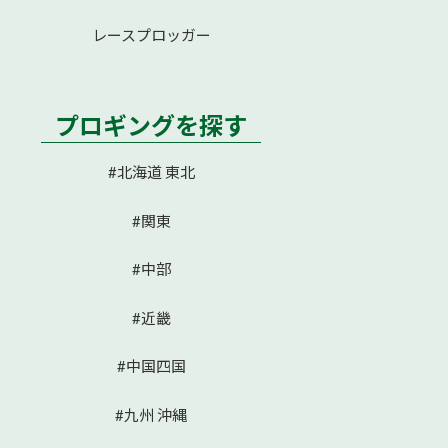
レースプロッガー
プロギングを探す
#北海道 東北
#関東
#中部
#近畿
#中国四国
#九州 沖縄