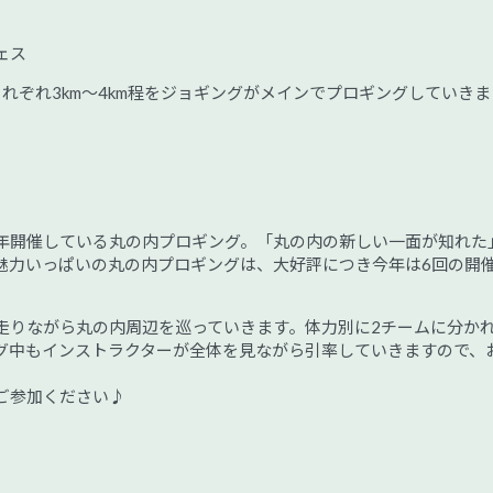
ェス
れぞれ3km～4km程をジョギングがメインでプロギングしていきま
年開催している丸の内プロギング。「丸の内の新しい一面が知れた
魅力いっぱいの丸の内プロギングは、大好評につき今年は6回の開
走りながら丸の内周辺を巡っていきます。体力別に2チームに分か
グ中もインストラクターが全体を見ながら引率していきますので、
ご参加ください♪