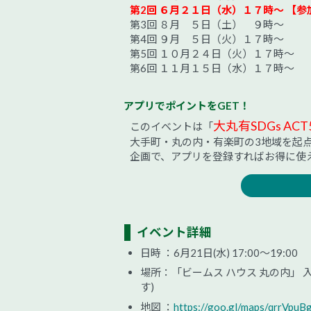
第2回 ６月２１日（水）１７時〜 【
第3回 ８月 ５日（土） ９時〜
第4回 ９月 ５日（火）１７時〜
第5回 １０月２４日（火）１７時〜
第6回 １１月１５日（水）１７時〜
アプリでポイントをGET！
大丸有SDGs ACT
このイベントは「
大手町・丸の内・有楽町の3地域を起点
企画で、アプリを登録すればお得に使
イベント詳細
日時 ：6月21日(水) 17:00～19:00
場所：「ビームス ハウス 丸の内」
す)
地図 ：
https://goo.gl/maps/qrrVpu