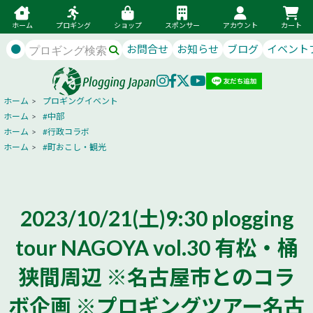
ホーム
プロギング
ショップ
スポンサー
アカウント
カート
●
お問合せ
お知らせ
ブログ
イベント
ホーム
>
プロギングイベント
ホーム
>
#中部
ホーム
>
#行政コラボ
ホーム
>
#町おこし・観光
2023/10/21(土)9:30 plogging
tour NAGOYA vol.30 有松・桶
狭間周辺 ※名古屋市とのコラ
ボ企画 ※プロギングツアー名古