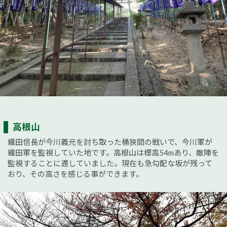
高根山
織田信長が今川義元を討ち取った桶狭間の戦いで、今川軍が
織田軍を監視していた地です。高根山は標高54mあり、敵陣を
監視することに適していました。現在も急勾配な坂が残って
おり、その高さを感じる事ができます。