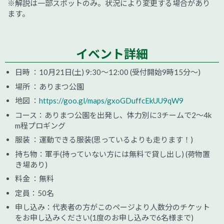
※解説は一部スポットのみ。状況により変更する場合があり
ます。
イベント詳細
日時 ：10月21日(土) 9:30～12:00 (受付開始9時15分～)
場所 ：ありまつ公園
地図 ：
https://goo.gl/maps/gxoGDuffcEkUU9qW9
コース：ありまつ公園を出発し、体力別に3チームで2～4k
m程プロギング
服装 ：運動できる服装(思っているよりも走ります！)
持ち物：軍手(持っていない方には無料で貸し出し) (荷物置
き場あり)
料金 ：無料
定員：50名
申し込み：代表者の方がこのページより人数分のチケット
をお申し込みください(1度のお申し込みで6名様まで)