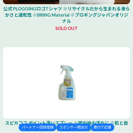
公式 PLOGGINGロゴTシャツ ※リサイクルだから生まれる滑ら
かさと速乾性 ※BRING Material ※プロギングジャパンオリジ
ナル
SOLD OUT
スピカココ ポイント洗いスプレー ※襟や袖の汚れに ※肌と自
パートナー団体登録
スポンサー問合せ
寄付で応援
然に優しいヤシ油由来の洗浄成分