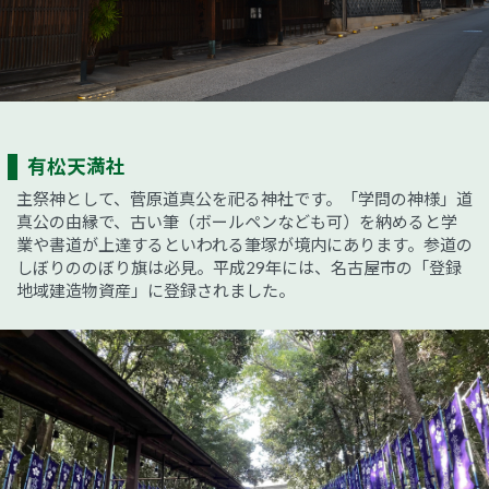
有松天満社
主祭神として、菅原道真公を祀る神社です。「学問の神様」道
真公の由縁で、古い筆（ボールペンなども可）を納めると学
業や書道が上達するといわれる筆塚が境内にあります。参道の
しぼりののぼり旗は必見。平成29年には、名古屋市の「登録
地域建造物資産」に登録されました。