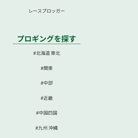
レースプロッガー
プロギングを探す
#北海道 東北
#関東
#中部
#近畿
#中国四国
#九州 沖縄