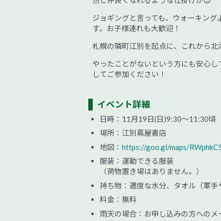
然と仲良くなれるような仕掛けが😊
ジョギングと言っても、ウォーキング
す。お子様連れも大歓迎！
札幌の隣町江別を起点に、これから北
やったことがないという方にも安心し
してご参加ください！
イベント詳細
日時：11月19日(日)9:30～11:
場所：江別蔦屋書店
地図：
https://goo.gl/maps/RWphk
服装：運動できる服装
（荷物置き場はありません。）
持ち物：適度な水分、タオル（軍手
料金：無料
雨天の場合：お申し込みの方へのメール、プロ