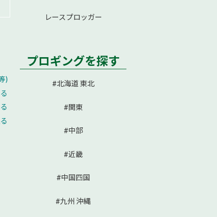
レースプロッガー
プロギングを探す
等)
#北海道 東北
える
せる
#関東
戻る
#中部
#近畿
#中国四国
#九州 沖縄