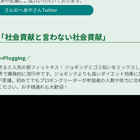
 あや区議にご協力いただいております。
さんのへあやさんTwitter
「社会貢献と言わない社会貢献」
=Plogging／
きると人気の新フィットネス！ ジョギングとゴミ拾いをミックスし
界で爆発的に流行中です。ジョギングよりも高いダイエット効果に
不思議。初めてでもプロギングリーダーが参加者の人数や体力に合
ください。お子様連れも大歓迎！