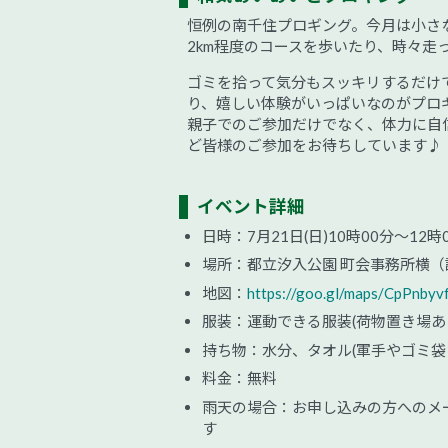
恒例の南千住プロギング。今月は小さ
2km程度のコースを歩いたり、時々走
ゴミを拾って気分もスッキリするだけ
り、嬉しい体験がいっぱいなのがプロ
親子でのご参加だけでなく、体力に自
ど皆様のご参加をお待ちしています♪
イベント詳細
日時：7月21日(日)10時00分～12時
場所：都立汐入公園 町会事務所横（
地図：
https://goo.gl/maps/CpPnb
服装：運動できる服装(荷物置き場あ
持ち物：水分、タオル(軍手やゴミ
料金：無料
雨天の場合：お申し込みの方へのメール、プ
す