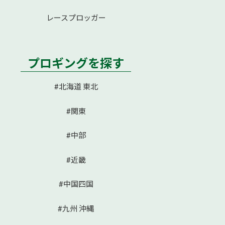
レースプロッガー
プロギングを探す
#北海道 東北
#関東
#中部
#近畿
#中国四国
#九州 沖縄