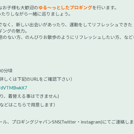
なお子様も大歓迎の
ゆる～っとしたプロギング
を行います。
ったりしながら一緒に巡りましょう。
でなく、新しい出会いがあったり、運動をしてリフレッシュできた
ギングの魅力。
信のない方、のんびりお散歩のようにリフレッシュしたい方、など
00分頃
詳しくは下記のURLをご確認下さい）
yvfdVTMBwkX7
り、着替える事はできません)
袋などはこちらで用意します）
ロギングジャパンSNS(Twitter・instagram)にてご連絡しま