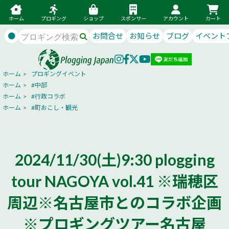
ホーム
プロギング
ショップ
スポンサー
アカウント
カート
●
お問合せ
お知らせ
ブログ
イベント
ホーム
>
プロギングイベント
ホーム
>
#中部
ホーム
>
#行政コラボ
ホーム
>
#町おこし・観光
2024/11/30(土)9:30 plogging
tour NAGOYA vol.41 ※瑞穂区
周辺※名古屋市とのコラボ企画
※プロギングツアー名古屋