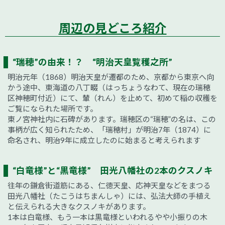
周辺の見どころ紹介
“瑞穂”の由来！？ “明治天皇覧穫之所”
明治元年（1868）明治天皇が遷都のため、京都から東京へ向
かう途中、東海道の八丁畷（はっちょうなわて、現在の瑞穂
区神穂町付近）にて、輦（れん）を止めて、初めて稲の収穫を
ご覧になられた場所です。
東ノ宮神社内に石碑があります。瑞穂区の“瑞穂”の名は、この
事柄が広く知られたため、「瑞穂村」が明治7年（1874）に
命名され、明治9年に成立したのに始まると考えられます
“白竜様”と“黒竜様” 田光八幡社の2本のクスノキ
往年の鎌倉街道筋にある、仁徳天皇、応神天皇などをまつる
田光八幡社（たこうはちまんしゃ）には、弘法大師の手植え
と伝えられる大きなクスノキがあります。
1本は白竜様、もう一本は黒竜様といわれるやや小振りの木