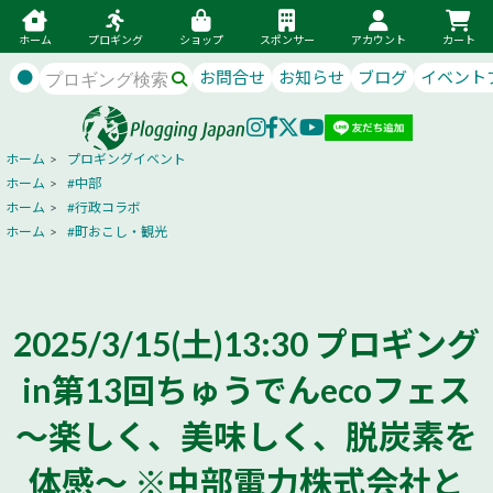
ホーム
プロギング
ショップ
スポンサー
アカウント
カート
●
お問合せ
お知らせ
ブログ
イベント
ホーム
>
プロギングイベント
ホーム
>
#中部
ホーム
>
#行政コラボ
ホーム
>
#町おこし・観光
2025/3/15(土)13:30 プロギング
in第13回ちゅうでんecoフェス
～楽しく、美味しく、脱炭素を
体感～ ※中部電力株式会社と