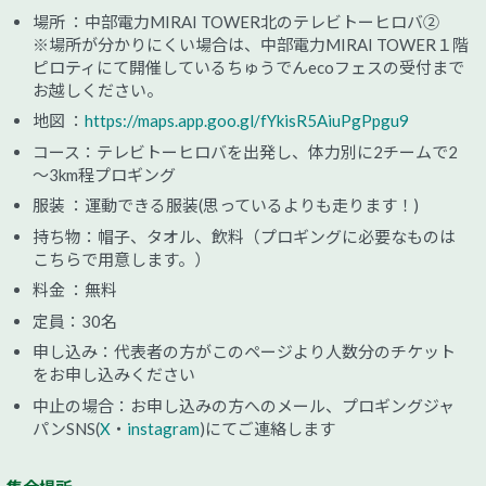
場所 ：中部電力MIRAI TOWER北のテレビトーヒロバ②
※場所が分かりにくい場合は、中部電力MIRAI TOWER１階
ピロティにて開催しているちゅうでんecoフェスの受付まで
お越しください。
地図 ：
https://maps.app.goo.gl/fYkisR5AiuPgPpgu9
コース：テレビトーヒロバを出発し、体力別に2チームで2
～3km程プロギング
服装 ：運動できる服装(思っているよりも走ります！)
持ち物：帽子、タオル、飲料（プロギングに必要なものは
こちらで用意します。）
料金 ：無料
定員：30名
申し込み：代表者の方がこのページより人数分のチケット
をお申し込みください
中止の場合：お申し込みの方へのメール、プロギングジャ
パンSNS(
X
・
instagram
)にてご連絡します