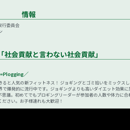
情報
実行委員会
ン
「社会貢献と言わない社会貢献」
=Plogging／
きると人気の新フィットネス！ ジョギングとゴミ拾いをミックスし
界で爆発的に流行中です。ジョギングよりも高いダイエット効果に
不思議。初めてでもプロギングリーダーが参加者の人数や体力に合
ください。お子様連れも大歓迎！