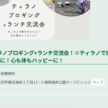
00 ティラノプロギング+ランチ交流会！※ティラノで
に！心も体もハッピーに！
参加費無料
藤沢市鵠沼海岸１丁目17－3 湘南海岸公園サーフビレッジ
マップ