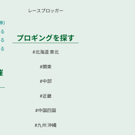
レースプロッガー
等)
える
プロギングを探す
せる
戻る
#北海道 東北
#関東
催
#中部
#近畿
#中国四国
#九州 沖縄