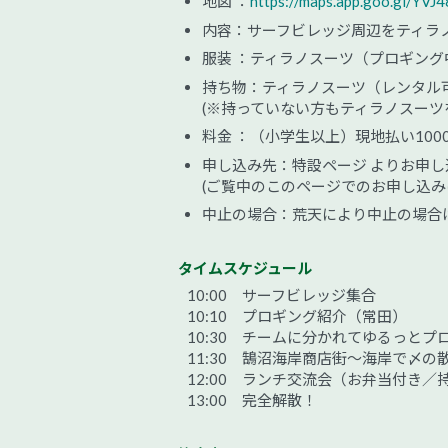
地図 ：
https://maps.app.goo.gl/Y
内容：サーフビレッジ周辺をティラ
服装 ：ティラノスーツ（プロギング
持ち物：ティラノスーツ（レンタル
(※持っていない方もティラノスーツ
料金 ：（小学生以上）現地払い10
申し込み先：特設ページ よりお申
(ご覧中のこのページでのお申し込み
中止の場合：荒天により中止の場合は
タイムスケジュール
10:00 サーフビレッジ集合
10:10 プロギング紹介（常田）
10:30 チームに分かれてゆるっとプ
11:30 鵠沼海岸商店街〜海岸で〆の
12:00 ランチ交流会（お弁当付き／
13:00 完全解散！