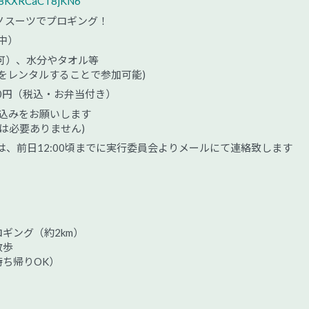
VJ48KXRCaCT8jKN6
ノスーツでプロギング！
中）
可）、水分やタオル等
をレンタルすることで参加可能)
00円（税込・お弁当付き）
し込みをお願いします
は必要ありません)
、前日12:00頃までに実行委員会よりメールにて連絡致します
ロギング（約2km）
散歩
持ち帰りOK）