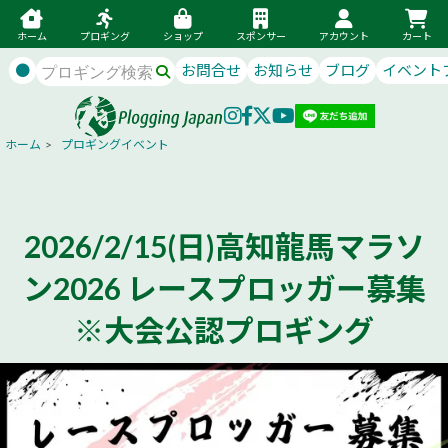
ホーム
プロギング
ショップ
スポンサー
アカウント
カート
●
お問合せ
お知らせ
ブログ
イベント
ホーム
>
プロギングイベント
2026/2/15(日)高知龍馬マラソ
ン2026 レースプロッガー募集
※大会公認プロギング