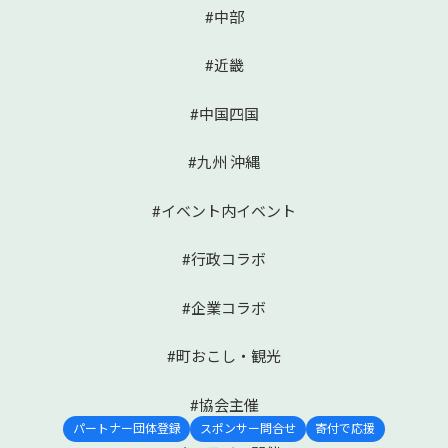
#中部
#近畿
#中国四国
#九州 沖縄
#イベント内イベント
#行政コラボ
#企業コラボ
#町おこし・観光
#協会主催
パートナー団体登録
スポンサー問合せ
寄付で応援