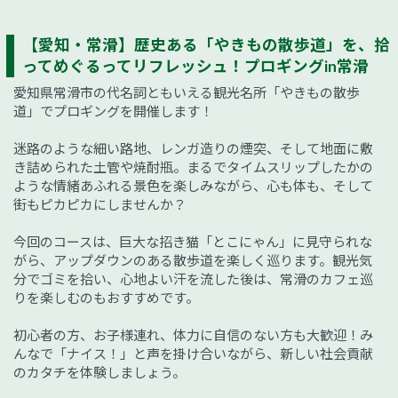
【愛知・常滑】歴史ある「やきもの散歩道」を、拾
ってめぐるってリフレッシュ！プロギングin常滑
愛知県常滑市の代名詞ともいえる観光名所「やきもの散歩
道」でプロギングを開催します！
迷路のような細い路地、レンガ造りの煙突、そして地面に敷
き詰められた土管や焼酎瓶。まるでタイムスリップしたかの
ような情緒あふれる景色を楽しみながら、心も体も、そして
街もピカピカにしませんか？
今回のコースは、巨大な招き猫「とこにゃん」に見守られな
がら、アップダウンのある散歩道を楽しく巡ります。観光気
分でゴミを拾い、心地よい汗を流した後は、常滑のカフェ巡
りを楽しむのもおすすめです。
初心者の方、お子様連れ、体力に自信のない方も大歓迎！み
んなで「ナイス！」と声を掛け合いながら、新しい社会貢献
のカタチを体験しましょう。