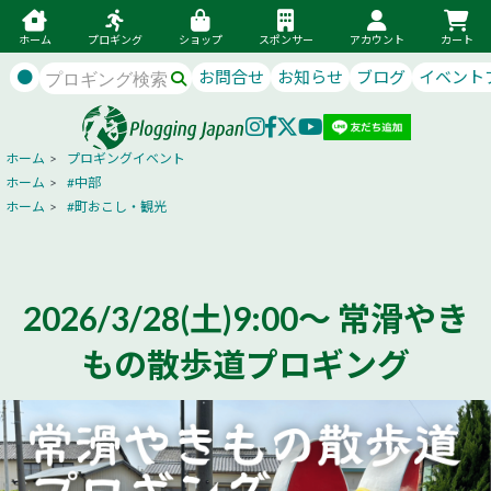
ホーム
プロギング
ショップ
スポンサー
アカウント
カート
●
お問合せ
お知らせ
ブログ
イベント
ホーム
>
プロギングイベント
ホーム
>
#中部
ホーム
>
#町おこし・観光
2026/3/28(土)9:00～ 常滑やき
もの散歩道プロギング