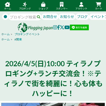
ホーム
プロギング
ショップ
スポンサー
アカウント
カート
●
お問合せ
お知らせ
ブログ
イベント
ホーム
>
プロギングイベント
ホーム
>
#関東
2026/4/5(日)10:00 ティラノプ
ロギング+ランチ交流会！※テ
ィラノで街を綺麗に！心も体も
ハッピーに！