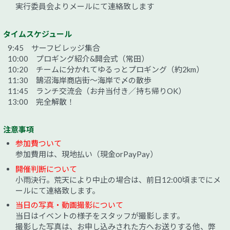
実行委員会よりメールにて連絡致します
タイムスケジュール
9:45 サーフビレッジ集合
10:00 プロギング紹介&開会式（常田）
10:20 チームに分かれてゆるっとプロギング（約2km）
11:30 鵠沼海岸商店街〜海岸で〆の散歩
11:45 ランチ交流会（お弁当付き／持ち帰りOK）
13:00 完全解散！
注意事項
参加費ついて
参加費用は、現地払い（現金orPayPay）
開催判断について
小雨決行。荒天により中止の場合は、前日12:00頃までにメ
ールにて連絡致します。
当日の写真・動画撮影について
当日はイベントの様子をスタッフが撮影します。
撮影した写真は、お申し込みされた方へお送りする他、弊