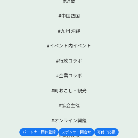
#近畿
#中国四国
#九州 沖縄
#イベント内イベント
#行政コラボ
#企業コラボ
#町おこし・観光
#協会主催
#オンライン開催
パートナー団体登録
スポンサー問合せ
寄付で応援
#協会後援