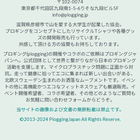
〒102-0074
東京都千代田区九段南1-5-6りそな九段ビル5F
info@plogging.jp
滋賀県彦根市で山を愛する大学生が起業した協会。
プロギングをコンセプトにしたリサイクルTシャツや各種グッ
ズの開発販売も行っています。
共感して頂ける方の協賛もお持ちしております。
プロギング(plogging)の開催やコラボのご依頼はプロギングジャ
パンへ。公式団体として世界と繋がりながら日本のプロギング
活動を支援します。マイクロプラスチック問題に正面から対
抗。走って健康に拾ってエコに集まれば新しい出会いがある、
北欧スウェーデン生まれのお洒落なムーブメントです。イベン
トの他に高機能かつエコなフィットネスウェアも厳選販売。イ
ベント開催希望者、コラボ希望者、その他どのようなご質問も
お気軽に問い合わせフォームからどうぞ。
当サイトの画像および文書の無断転載は禁止です。
©2013-2024 PloggingJapan All Rights Reserve.