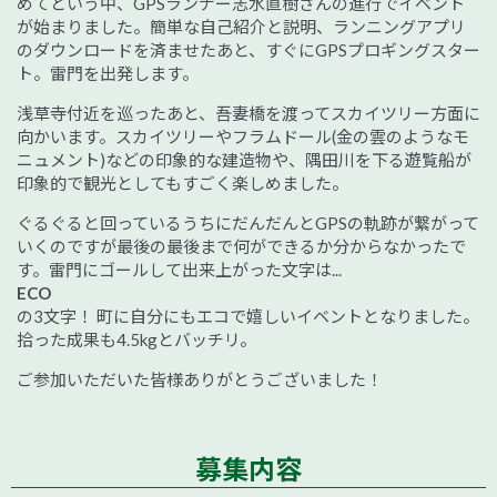
めてという中、GPSランナー志水直樹さんの進行でイベント
が始まりました。簡単な自己紹介と説明、ランニングアプリ
のダウンロードを済ませたあと、すぐにGPSプロギングスター
ト。雷門を出発します。
浅草寺付近を巡ったあと、吾妻橋を渡ってスカイツリー方面に
向かいます。スカイツリーやフラムドール(金の雲のようなモ
ニュメント)などの印象的な建造物や、隅田川を下る遊覧船が
印象的で観光としてもすごく楽しめました。
ぐるぐると回っているうちにだんだんとGPSの軌跡が繋がって
いくのですが最後の最後まで何ができるか分からなかったで
す。雷門にゴールして出来上がった文字は...
ECO
の3文字！ 町に自分にもエコで嬉しいイベントとなりました。
拾った成果も4.5kgとバッチリ。
ご参加いただいた皆様ありがとうございました！
募集内容