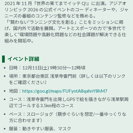
2021 年 11 月『世界の果てまでイッテ Q!』に出演。アジアオ
リンピック 2026 の公式イベントのコー ディネーターや、ジャ
ニーズの番組のコンテンツ監修などを務める。
「”競わない”ランニング文化を創る」ことをミッションに掲
げ、国内外で活動を展開。アートとスポーツの力で”多世代で
楽しく”環境問題や高齢化問題などの社会課題が解決できる仕
組みを開拓中。
イベント詳細
日時：12月11日(土) 9時50分～12時頃
場所：東京都台東区 浅草寺雷門前（詳しくは以下のリンク
をご確認ください）
地図：
https://goo.gl/maps/FUFyntA8qahnY8hM7
コース：浅草寺雷門を出発しGPSで絵を描きながら浅草駅周
辺でゴールする3.5km程のコース
ペース：スロージョグ（競歩ぐらいを想定/一番ゆっくりな
方に合わせます）
服装：動きやすい服装、マスク