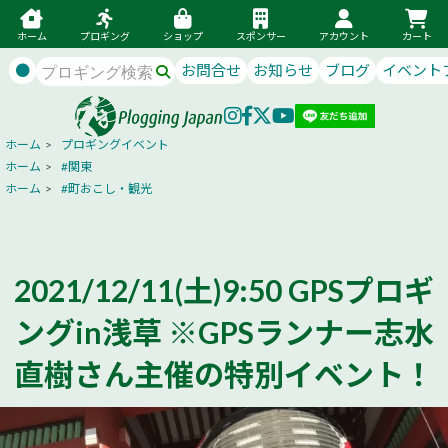
ホーム
プロギング
ショップ
スポンサー
アカウント
カート
●
お問合せ
お知らせ
ブログ
イベント
ホーム
>
プロギングイベント
ホーム
>
#関東
ホーム
>
#町おこし・観光
2021/12/11(土)9:50 GPSプロギ
ングin浅草 ※GPSランナー志水
直樹さん主催の特別イベント！