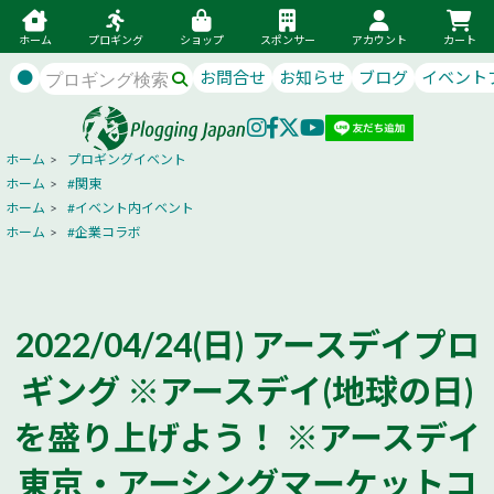
ホーム
プロギング
ショップ
スポンサー
アカウント
カート
●
お問合せ
お知らせ
ブログ
イベント
ホーム
>
プロギングイベント
ホーム
>
#関東
ホーム
>
#イベント内イベント
ホーム
>
#企業コラボ
2022/04/24(日) アースデイプロ
ギング ※アースデイ(地球の日)
を盛り上げよう！ ※アースデイ
東京・アーシングマーケットコ