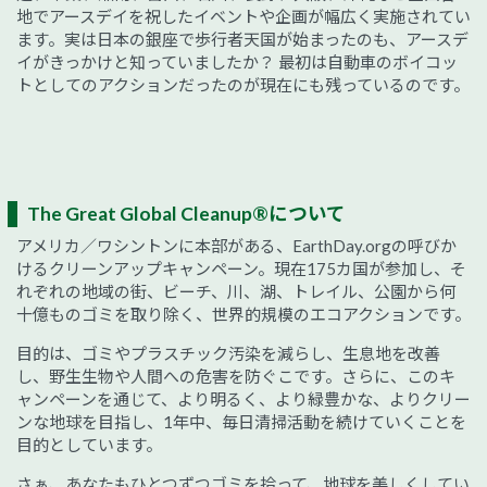
地でアースデイを祝したイベントや企画が幅広く実施されてい
ます。実は日本の銀座で歩行者天国が始まったのも、アースデ
イがきっかけと知っていましたか？ 最初は自動車のボイコッ
トとしてのアクションだったのが現在にも残っているのです。
The Great Global Cleanup®について
アメリカ／ワシントンに本部がある、EarthDay.orgの呼びか
けるクリーンアップキャンペーン。現在175カ国が参加し、そ
れぞれの地域の街、ビーチ、川、湖、トレイル、公園から何
十億ものゴミを取り除く、世界的規模のエコアクションです。
目的は、ゴミやプラスチック汚染を減らし、生息地を改善
し、野生生物や人間への危害を防ぐこです。さらに、このキ
ャンペーンを通じて、より明るく、より緑豊かな、よりクリー
ンな地球を目指し、1年中、毎日清掃活動を続けていくことを
目的としています。
さぁ、あなたもひとつずつゴミを拾って、地球を美しくしてい