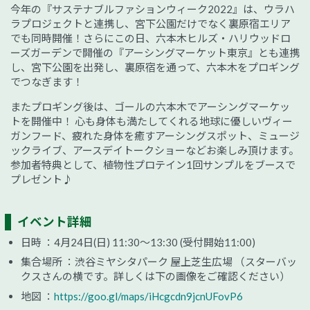
今年の『サステナブルファションウィーク2022』は、ウラハ
ラプロジェクトと連携し、宮下公園だけでなく裏原宿エリア
でも同時開催！さらにこの日、六本木ヒルズ・ハリウッドロ
ーズガーデンで開催の『アーシングマーケット東京』とも連携
し、宮下公園を出発し、裏原宿を通って、六本木をプロギング
でつなぎます！
またプロギング後は、ゴールの六本木でアーシングマーケッ
トを開催中！ 心も身体も満たしてくれる地球に優しいヴィー
ガンフード、疲れた身体を癒すアーシングスポット、ミュージ
ックライブ、アースデイトークショーなどお楽しみ頂けます。
参加者特典として、植物性プロテイン1回サンプルをブースで
プレゼント♪
イベント詳細
日時 ：4月24日(日) 11:30～13:30 (受付開始11:00)
集合場所 ：渋谷ミヤシタパーク 屋上芝生広場 （スターバッ
クスさんの横です。詳しくは下の画像をご確認ください）
地図 ：
https://goo.gl/maps/iHcgcdn9jcnUFovP6