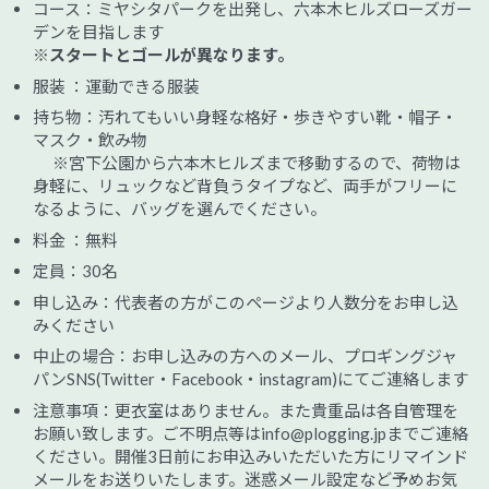
コース：ミヤシタパークを出発し、六本木ヒルズローズガー
デンを目指します
※スタートとゴールが異なります。
服装 ：運動できる服装
持ち物：汚れてもいい身軽な格好・歩きやすい靴・帽子・
マスク・飲み物
※宮下公園から六本木ヒルズまで移動するので、荷物は
身軽に、リュックなど背負うタイプなど、両手がフリーに
なるように、バッグを選んでください。
料金 ：無料
定員：30名
申し込み：代表者の方がこのページより人数分をお申し込
みください
中止の場合：お申し込みの方へのメール、プロギングジャ
パンSNS(Twitter・Facebook・instagram)にてご連絡します
注意事項：更衣室はありません。また貴重品は各自管理を
お願い致します。ご不明点等はinfo@plogging.jpまでご連絡
ください。開催3日前にお申込みいただいた方にリマインド
メールをお送りいたします。迷惑メール設定など予めお気