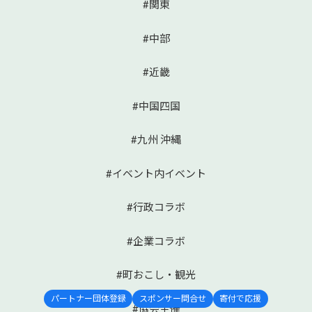
#関東
#中部
#近畿
#中国四国
#九州 沖縄
#イベント内イベント
#行政コラボ
#企業コラボ
#町おこし・観光
パートナー団体登録
スポンサー問合せ
寄付で応援
#協会主催