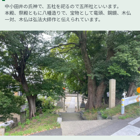
中小田井の氏神で、五社を祀るので五所社といいます。
本殿、祭殿ともに八幡造りで、宝物として竜頭、銅鏡、木仏
一対、木仏は弘法大師作と伝えられています。