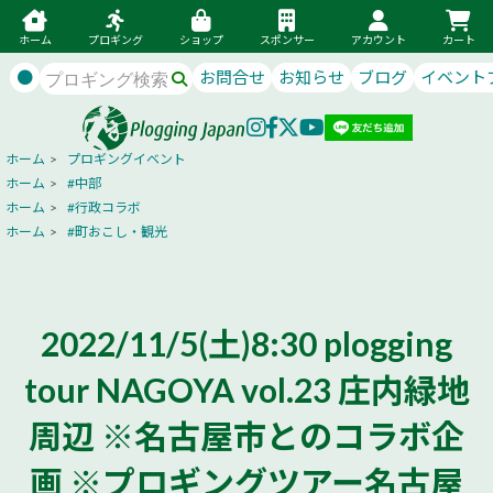
ホーム
プロギング
ショップ
スポンサー
アカウント
カート
●
お問合せ
お知らせ
ブログ
イベント
ホーム
>
プロギングイベント
ホーム
>
#中部
ホーム
>
#行政コラボ
ホーム
>
#町おこし・観光
2022/11/5(土)8:30 plogging
tour NAGOYA vol.23 庄内緑地
周辺 ※名古屋市とのコラボ企
画 ※プロギングツアー名古屋