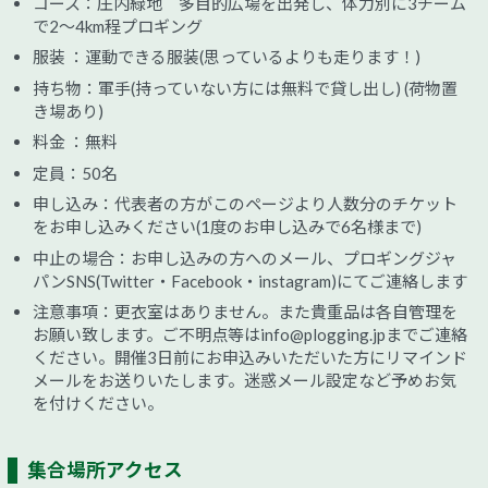
コース：庄内緑地 多目的広場を出発し、体力別に3チーム
で2～4km程プロギング
服装 ：運動できる服装(思っているよりも走ります！)
持ち物：軍手(持っていない方には無料で貸し出し) (荷物置
き場あり)
料金 ：無料
定員：50名
申し込み：代表者の方がこのページより人数分のチケット
をお申し込みください(1度のお申し込みで6名様まで)
中止の場合：お申し込みの方へのメール、プロギングジャ
パンSNS(Twitter・Facebook・instagram)にてご連絡します
注意事項：更衣室はありません。また貴重品は各自管理を
お願い致します。ご不明点等はinfo@plogging.jpまでご連絡
ください。開催3日前にお申込みいただいた方にリマインド
メールをお送りいたします。迷惑メール設定など予めお気
を付けください。
集合場所アクセス