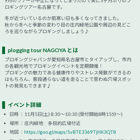
9月のツアーが中止になってしまったので実に5ヶ月ぶりのプ
ロギングツアー名古屋です。
冬が近づいているのか肌寒い日も多くなってきました。
秋から冬へと季節の変わり目の庄内緑地公園や周辺の見どこ
ろを巡りながらプロギングしましょう♪
plogging tour NAGOYA とは
プロギングジャパンが愛知県名古屋市とタイアップし、市内
の各観光地でプロギングイベントを定期開催！
プロギングの魅力である健康作りやストレス発散ができるの
はもちろん、普段通らない道を走ることで思わぬ穴場スポッ
トの発見もできます♪
イベント詳細
日時 ：11月5日(土) 8:30～10:30 (受付開始8時15分～)
場所 ：庄内緑地 多目的広場付近
地図 ：
https://goo.gl/maps/5vBTE3369TjHK3QT8