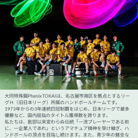
大同特殊鋼PhenixTOKAIは、名古屋市南区を拠点とするリー
グＨ（旧日本リーグ）所属のハンドボールチームです。
1973年からの3年連続四冠制覇をはじめ、日本リーグで最多
優勝など、国内屈指のタイトル獲得数を誇ります。
私たちは、創部以来変わらぬ伝統「一流プレーヤーである前
に、一企業人であれ」というアマチュア精神を受け継ぎ、ハ
ンドボールの頂点を目指し続けます。また、青少年の健全な