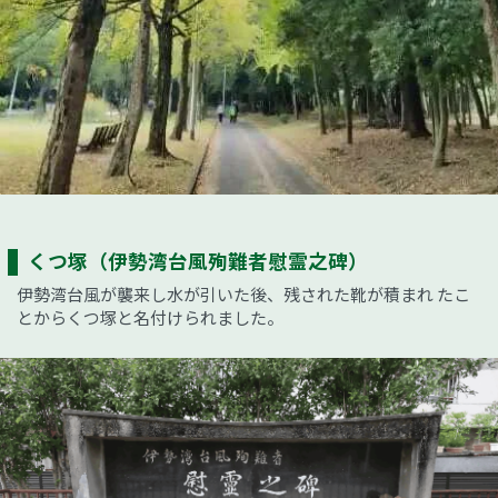
くつ塚（伊勢湾台風殉難者慰霊之碑）
伊勢湾台風が襲来し水が引いた後、残された靴が積まれ たこ
とからくつ塚と名付けられました。