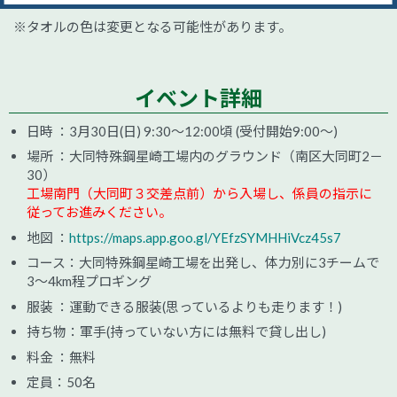
※タオルの色は変更となる可能性があります。
イベント詳細
日時 ：3月30日(日) 9:30～12:00頃 (受付開始9:00～)
場所 ：大同特殊鋼星崎工場内のグラウンド（南区大同町2－
30）
工場南門（大同町３交差点前）から入場し、係員の指示に
従ってお進みください。
地図 ：
https://maps.app.goo.gl/YEfzSYMHHiVcz45s7
コース：大同特殊鋼星崎工場を出発し、体力別に3チームで
3～4km程プロギング
服装 ：運動できる服装(思っているよりも走ります！)
持ち物：軍手(持っていない方には無料で貸し出し)
料金 ：無料
定員：50名