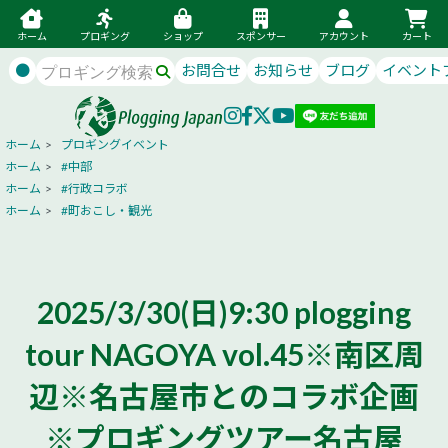
ホーム
プロギング
ショップ
スポンサー
アカウント
カート
●
お問合せ
お知らせ
ブログ
イベント
ホーム
>
プロギングイベント
ホーム
>
#中部
ホーム
>
#行政コラボ
ホーム
>
#町おこし・観光
2025/3/30(日)9:30 plogging
tour NAGOYA vol.45※南区周
辺※名古屋市とのコラボ企画
※プロギングツアー名古屋