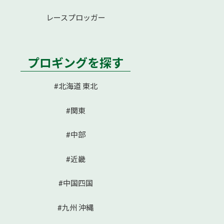
レースプロッガー
プロギングを探す
#北海道 東北
#関東
#中部
#近畿
#中国四国
#九州 沖縄