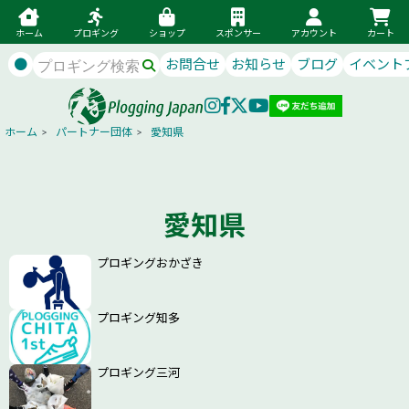
ホーム
プロギング
ショップ
スポンサー
アカウント
カート
●
お問合せ
お知らせ
ブログ
イベント
ホーム
>
パートナー団体
>
愛知県
愛知県
プロギングおかざき
プロギング知多
プロギング三河