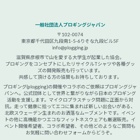
一般社団法人プロギングジャパン
〒102-0074
東京都千代田区九段南1-5-6りそな九段ビル5F
info@plogging.jp
滋賀県彦根市で山を愛する大学生が起業した協会。
プロギングをコンセプトにしたリサイクルTシャツや各種グッ
ズの開発販売も行っています。
共感して頂ける方の協賛もお持ちしております。
プロギング(plogging)の開催やコラボのご依頼はプロギングジャ
パンへ。公式団体として世界と繋がりながら日本のプロギング
活動を支援します。マイクロプラスチック問題に正面から対
抗。走って健康に拾ってエコに集まれば新しい出会いがある、
北欧スウェーデン生まれのお洒落なムーブメントです。イベン
トの他に高機能かつエコなフィットネスウェアも厳選販売。イ
ベント開催希望者、コラボ希望者、その他どのようなご質問も
お気軽に問い合わせフォームからどうぞ。