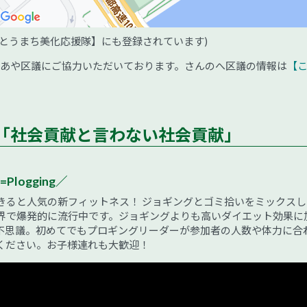
とうまち美化応援隊】にも登録されています)
 あや区議にご協力いただいております。さんのへ区議の情報は
【
「社会貢献と言わない社会貢献」
=Plogging／
きると人気の新フィットネス！ ジョギングとゴミ拾いをミックスし
界で爆発的に流行中です。ジョギングよりも高いダイエット効果に
不思議。初めてでもプロギングリーダーが参加者の人数や体力に合
ください。お子様連れも大歓迎！