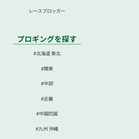
レースプロッガー
プロギングを探す
#北海道 東北
#関東
#中部
#近畿
#中国四国
#九州 沖縄