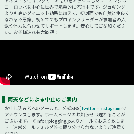
トネス！ ジョギングとゴミ拾いをミックスしたプロギングは
ヨーロッパを中心に世界で爆発的に流行中です。ジョギング
よりも高いダイエット効果に加えて、初対面でも自然と仲良く
なれる不思議。初めてでもプロギングリーダーが参加者の人
数や体力に合わせてサポートします。安心してご参加くださ
い。お子様連れも大歓迎！
雨天などによる中止のご案内
お申し込み者へのメールと、公式SNS(
Twitter
・
instagram
)で
アナウンスします。ホームページのお知らせは遅れることが
ございます。
※info@plogging.jpよりメールをお送り致しま
す。迷惑メールフォルダ等に振り分けられないようご注意く
ださい。