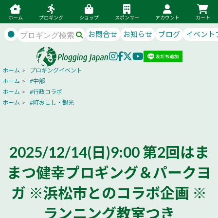
ホーム
プロギング
ショップ
スポンサー
アカウント
カート
●
お問合せ
お知らせ
ブログ
イベント
ホーム
>
プロギングイベント
ホーム
>
#中部
ホーム
>
#行政コラボ
ホーム
>
#町おこし・観光
2025/12/14(日)9:00 第2回はま
まつ健幸プロギング＆パークヨ
ガ ※浜松市とのコラボ企画 ※
ランニング教室つき