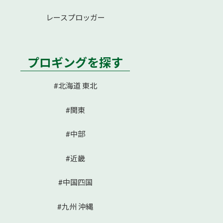
レースプロッガー
プロギングを探す
#北海道 東北
#関東
#中部
#近畿
#中国四国
#九州 沖縄