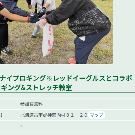
00 カモエナイプロギング※レッドイーグルスとコラボ
ロギング&ストレッチ教室
参加費無料
)
北海道古宇郡神恵内村８１－２０
マップ
×