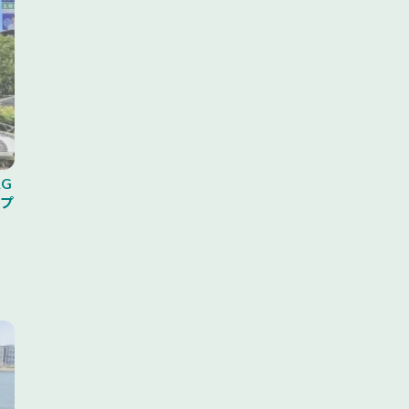
AG
※プ