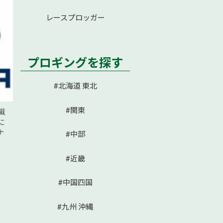
レースプロッガー
プロギングを探す
#北海道 東北
#関東
識
に
ナ
#中部
#近畿
#中国四国
#九州 沖縄