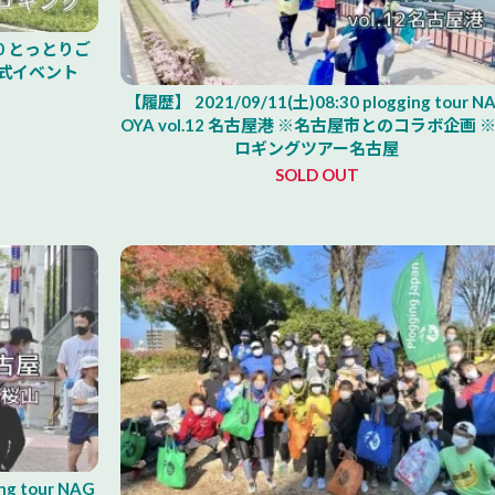
00 とっとりご
式イベント
【履歴】 2021/09/11(土)08:30 plogging tour N
OYA vol.12 名古屋港 ※名古屋市とのコラボ企画 
ロギングツアー名古屋
SOLD OUT
ng tour NAG