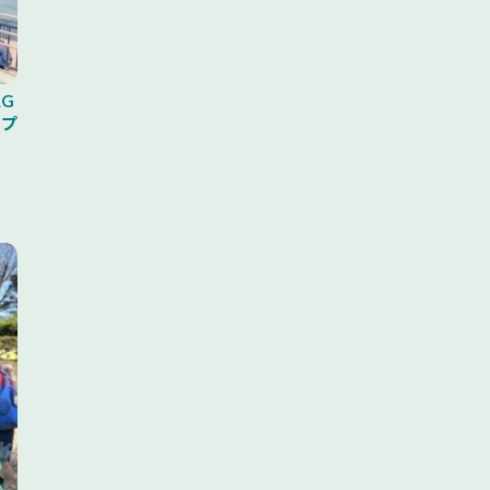
AG
※プ