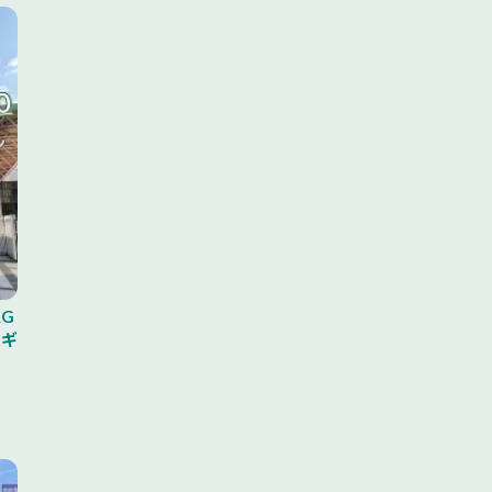
AG
ロギ