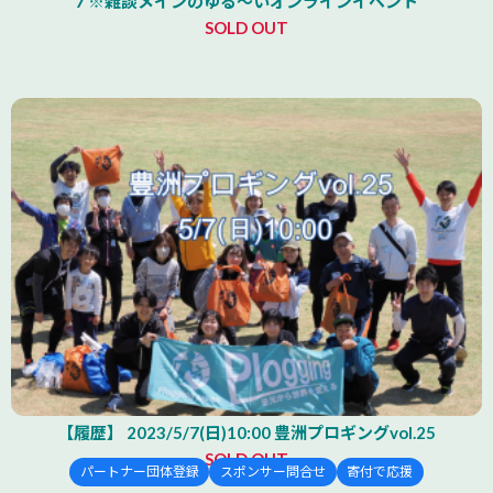
7 ※雑談メインのゆる〜いオンラインイベント
SOLD OUT
【履歴】 2023/5/7(日)10:00 豊洲プロギングvol.25
SOLD OUT
パートナー団体登録
スポンサー問合せ
寄付で応援